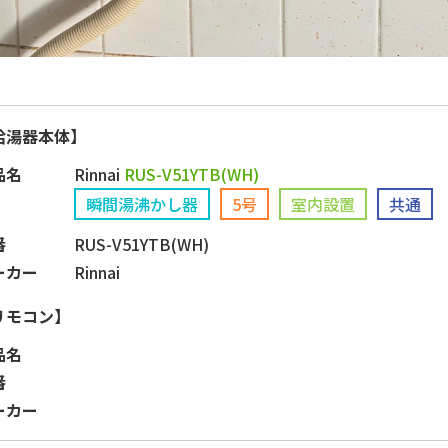
給湯器本体】
品名
Rinnai
RUS-V51YTB(WH)
瞬間湯沸かし器
5号
室内設置
共通
番
RUS-V51YTB(WH)
ーカー
Rinnai
リモコン】
品名
番
ーカー