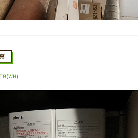
真
YTB(WH)