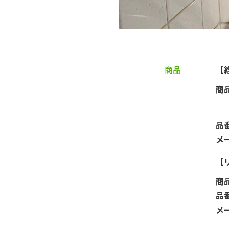
商品
【
商
品
メ
【
商
品
メ