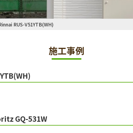
nnai RUS-V51YTB(WH)
施工事例
YTB(WH)
itz GQ-531W